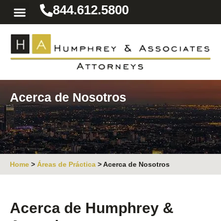
844.612.5800
Practice Areas
Area We Serve
Resources for the Injured
Acerca de Nosotros
Home
>
Áreas de Práctica
>
Acerca de Nosotros
Acerca de Humphrey &