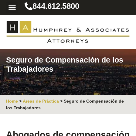
844.612.5800
Practice Areas
Area We Serve
Resources for the Injured
Seguro de Compensación de los
Trabajadores
Home
>
Áreas de Práctica
>
Seguro de Compensación de
los Trabajadores
Abogados de compensación