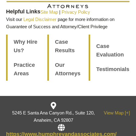
Helpful Links
Site Map
|
Privacy Policy
Visit our
Legal Disclaimer
page for more information on
Guarantee of Success and Attorney/Client Privilege
Why Hire
Case
Case
Us?
Results
Evaluation
Practice
Our
Testimonials
Areas
Attorneys
5245 E Santa Ana Canyon Rd., Suite 120,
View Map [+]
Anaheim, CA 92807
https://www.humphreyandassociates.com/